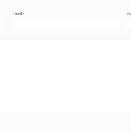
Email
*
We