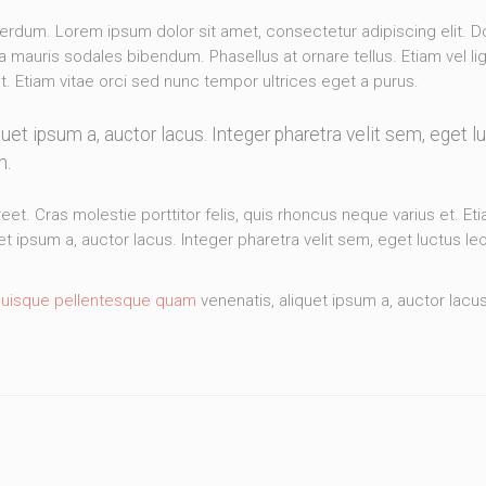
terdum. Lorem ipsum dolor sit amet, consectetur adipiscing elit.
mauris sodales bibendum. Phasellus at ornare tellus. Etiam vel li
et. Etiam vitae orci sed nunc tempor ultrices eget a purus.
et ipsum a, auctor lacus. Integer pharetra velit sem, eget 
m.
eet. Cras molestie porttitor felis, quis rhoncus neque varius et. Et
t ipsum a, auctor lacus. Integer pharetra velit sem, eget luctus l
uisque pellentesque quam
venenatis, aliquet ipsum a, auctor lacus