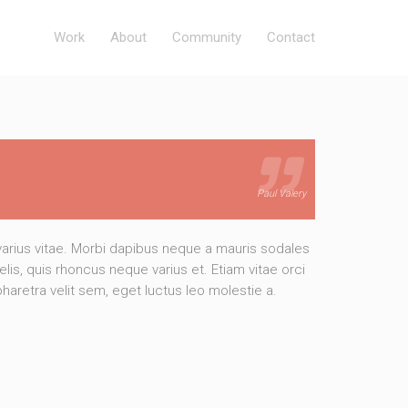
Work
About
Community
Contact
Paul Valery
rius vitae. Morbi dapibus neque a mauris sodales
elis, quis rhoncus neque varius et. Etiam vitae orci
pharetra velit sem, eget luctus leo molestie a.