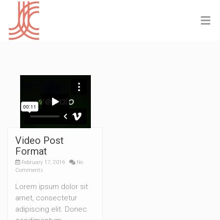
Video Post
Format
February 17, 2016
No
Comments
Lorem ipsum dolor sit
amet, consectetur
adipiscing elit. Donec